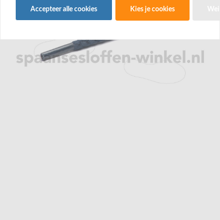
Accepteer alle cookies
Kies je cookies
Wei