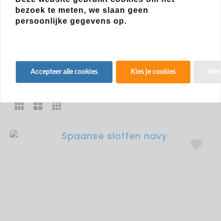
bezoek te meten, we slaan geen
BABY SLOFJES BERNARDINO
persoonlijke gegevens op.
Accepteer alle cookies
Kies je cookies
Wei