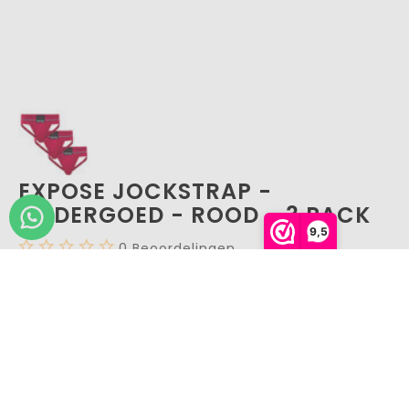
EXPOSE JOCKSTRAP -
ONDERGOED - ROOD - 3 PACK
9,5
0
Beoordelingen
€ 49,95
*
€ 59,95
*
Prijs per 3 pack
Op voorraad
VARIATIE: EXPOSE JOCKSTRAP - ONDERGOED -